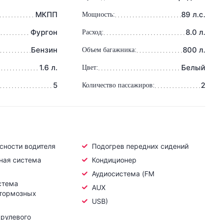
МКПП
89 л.с.
Мощность:
Фургон
8.0 л.
Расход:
Бензин
800 л.
Объем багажника:
1.6 л.
Белый
Цвет:
5
2
Количество пассажиров:
сности водителя
Подогрев передних сидений
ная система
Кондиционер
Аудиосистема (FM
стема
AUX
 тормозных
USB)
 рулевого