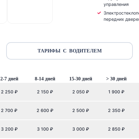
управления
Электростекло
передних двере
ТАРИФЫ С ВОДИТЕЛЕМ
2-7 дней
8-14 дней
15-30 дней
> 30 дней
2 250
₽
2 150
₽
2 050
₽
1 900
₽
2 700
₽
2 600
₽
2 500
₽
2 350
₽
3 200
₽
3 100
₽
3 000
₽
2 850
₽