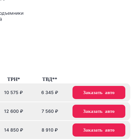
подъемники
й
ТРН*
ТВД**
10 575
₽
6 345
₽
Заказать авто
12 600
₽
7 560
₽
Заказать авто
14 850
₽
8 910
₽
Заказать авто